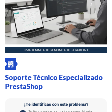
MANTENIMIENTOㅤ|ㅤRENDIMIENTOㅤ|ㅤSEGURIDAD
Soporte Técnico Especializado
PrestaShop