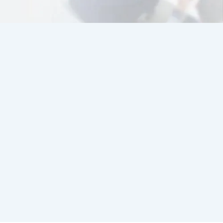
+50
eCommerce
desarrollados
+20
Módulos
personalizados
100%
Especialización
en PrestaShop