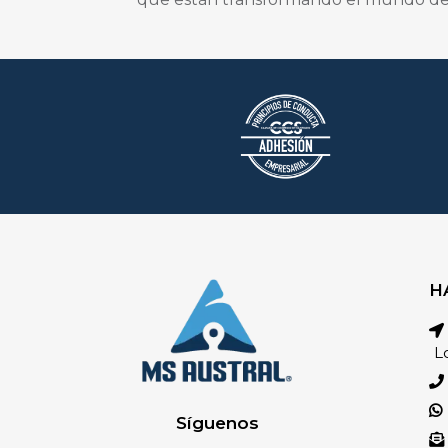
H
L
Síguenos