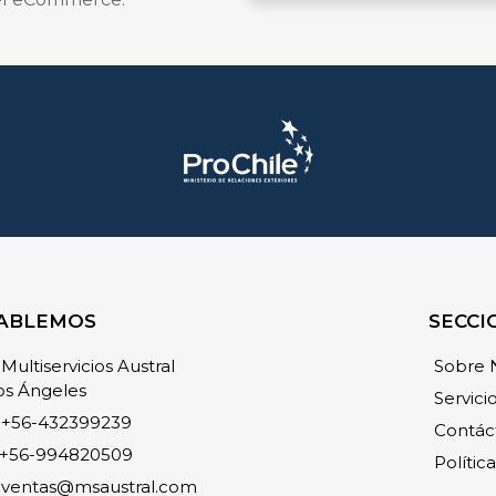
ABLEMOS
SECCI
Multiservicios Austral
Sobre 
os Ángeles
Servici
+56-432399239
Contác
+56-994820509
Polític
ventas@msaustral.com